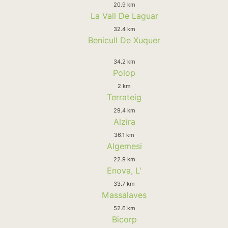
20.9 km
La Vall De Laguar
32.4 km
Benicull De Xuquer
34.2 km
Polop
2 km
Terrateig
29.4 km
Alzira
36.1 km
Algemesi
22.9 km
Enova, L'
33.7 km
Massalaves
52.6 km
Bicorp