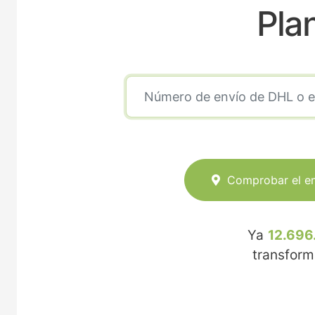
Pla
Comprobar el e
Ya
12.696
transfor