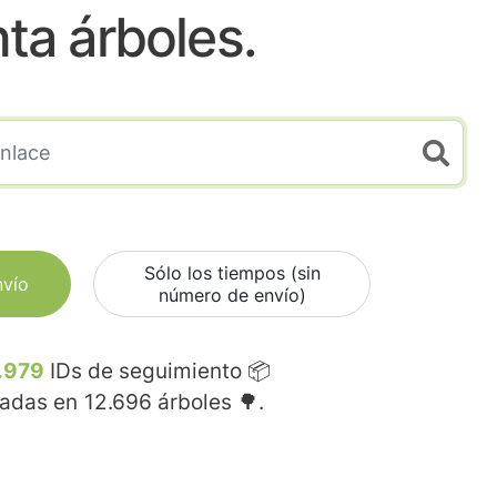
nta árboles.
Sólo los tiempos (sin
nvío
número de envío)
.979
IDs de seguimiento 📦
madas en
12.696
árboles 🌳.