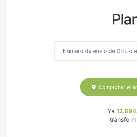
Pla
Comprobar el e
Ya
12.694
transfor