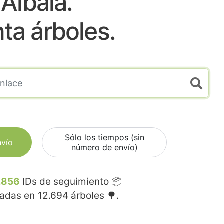
Albala.
nta árboles.
Sólo los tiempos (sin
nvío
número de envío)
.856
IDs de seguimiento 📦
madas en
12.694
árboles 🌳.