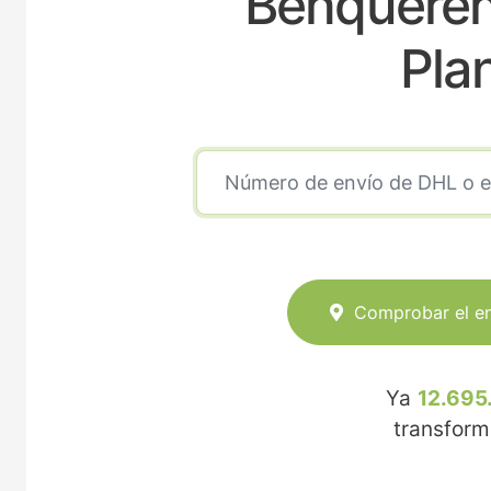
Benqueren
Pla
Comprobar el e
Ya
12.695
transfor