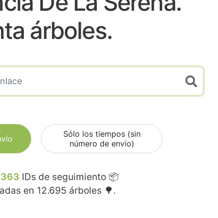
cia De La Serena.
nta árboles.
Sólo los tiempos (sin
nvío
número de envío)
.363
IDs de seguimiento 📦
madas en
12.695
árboles 🌳.