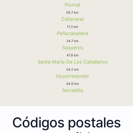
Piornal
56.7 km
Cañaveral
17.3 km
Peñacaballera
34.7 km
Sequeros
47.8 km
Santa Maria De Los Caballeros
54.2 km
Hoyorredondo
44.6 km
Serradilla
Códigos postales