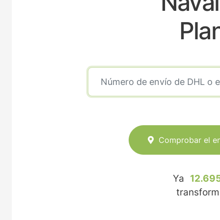
Navalv
Pla
Comprobar el e
Ya
12.695
transfor