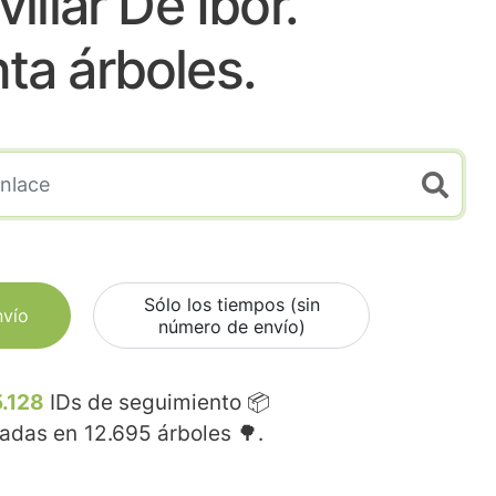
illar De Ibor.
nta árboles.
Sólo los tiempos (sin
nvío
número de envío)
.128
IDs de seguimiento 📦
madas en
12.695
árboles 🌳.