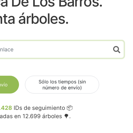
ca De Los Barros.
nta árboles.
Sólo los tiempos (sin
nvío
número de envío)
.428
IDs de seguimiento 📦
madas en
12.699
árboles 🌳.