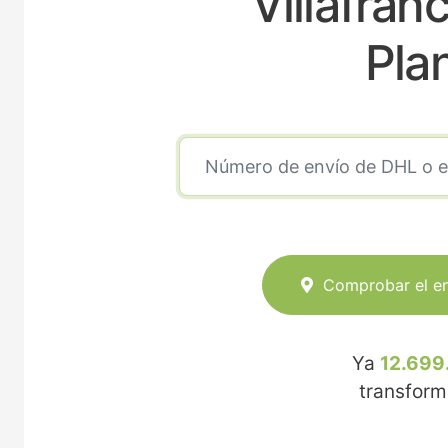
Villafran
Pla
Comprobar el e
Ya
12.699
transfor