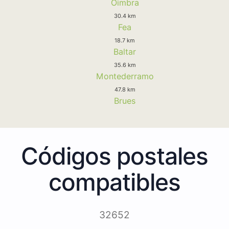
Oimbra
30.4 km
Fea
18.7 km
Baltar
35.6 km
Montederramo
47.8 km
Brues
Códigos postales
compatibles
32652