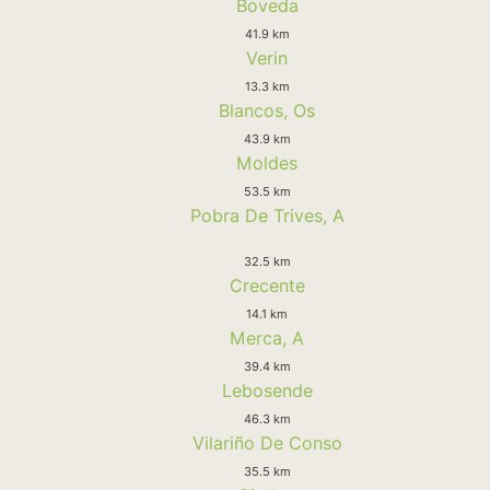
Boveda
41.9 km
Verin
13.3 km
Blancos, Os
43.9 km
Moldes
53.5 km
Pobra De Trives, A
32.5 km
Crecente
14.1 km
Merca, A
39.4 km
Lebosende
46.3 km
Vilariño De Conso
35.5 km