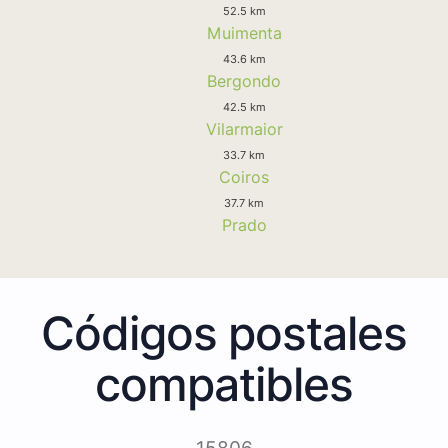
52.5 km
Muimenta
43.6 km
Bergondo
42.5 km
Vilarmaior
33.7 km
Coiros
37.7 km
Prado
Códigos postales
compatibles