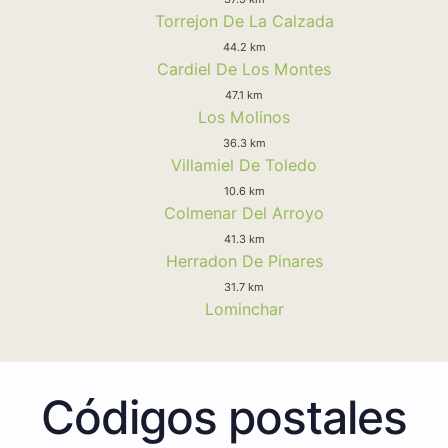
Torrejon De La Calzada
44.2 km
Cardiel De Los Montes
47.1 km
Los Molinos
36.3 km
Villamiel De Toledo
10.6 km
Colmenar Del Arroyo
41.3 km
Herradon De Pinares
31.7 km
Lominchar
Códigos postales