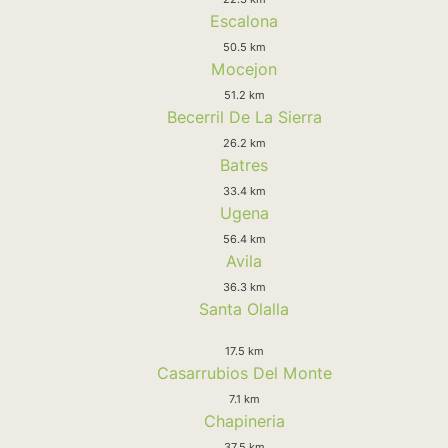
Escalona
50.5 km
Mocejon
51.2 km
Becerril De La Sierra
26.2 km
Batres
33.4 km
Ugena
56.4 km
Avila
36.3 km
Santa Olalla
17.5 km
Casarrubios Del Monte
7.1 km
Chapineria
37.5 km