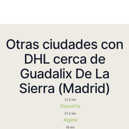
Otras ciudades con
DHL cerca de
Guadalix De La
Sierra (Madrid)
21.5 km
Rascafria
21.2 km
Algete
16 km