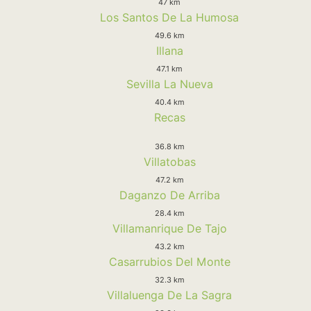
47 km
Los Santos De La Humosa
49.6 km
Illana
47.1 km
Sevilla La Nueva
40.4 km
Recas
36.8 km
Villatobas
47.2 km
Daganzo De Arriba
28.4 km
Villamanrique De Tajo
43.2 km
Casarrubios Del Monte
32.3 km
Villaluenga De La Sagra