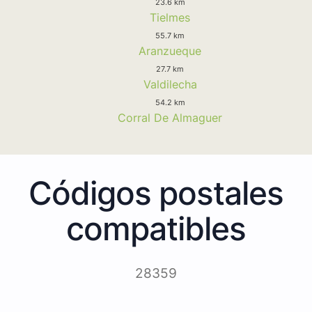
23.6 km
Tielmes
55.7 km
Aranzueque
27.7 km
Valdilecha
54.2 km
Corral De Almaguer
Códigos postales
compatibles
28359