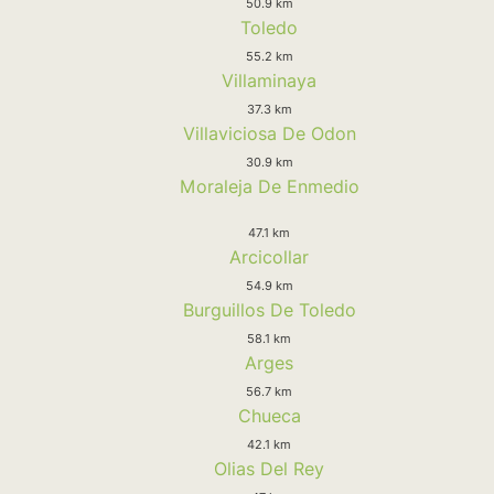
50.9 km
Toledo
55.2 km
Villaminaya
37.3 km
Villaviciosa De Odon
30.9 km
Moraleja De Enmedio
47.1 km
Arcicollar
54.9 km
Burguillos De Toledo
58.1 km
Arges
56.7 km
Chueca
42.1 km
Olias Del Rey