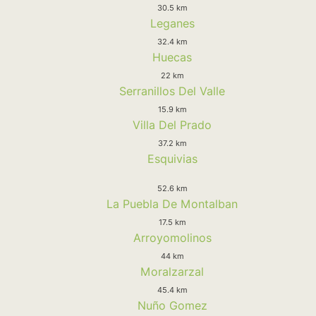
30.5 km
Leganes
32.4 km
Huecas
22 km
Serranillos Del Valle
15.9 km
Villa Del Prado
37.2 km
Esquivias
52.6 km
La Puebla De Montalban
17.5 km
Arroyomolinos
44 km
Moralzarzal
45.4 km
Nuño Gomez