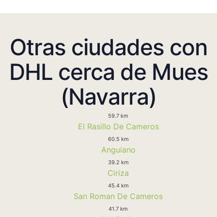
Otras ciudades con
DHL cerca de Mues
(Navarra)
59.7 km
El Rasillo De Cameros
60.5 km
Anguiano
39.2 km
Ciriza
45.4 km
San Roman De Cameros
41.7 km