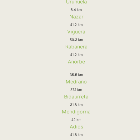
Uruñuela
6.4 km
Nazar
41.2 km
Viguera
50.3 km
Rabanera
41.2 km
Añorbe
35.5 km
Medrano
37.1 km
Bidaurreta
31.8 km
Mendigorria
42 km
Adios
41.6 km