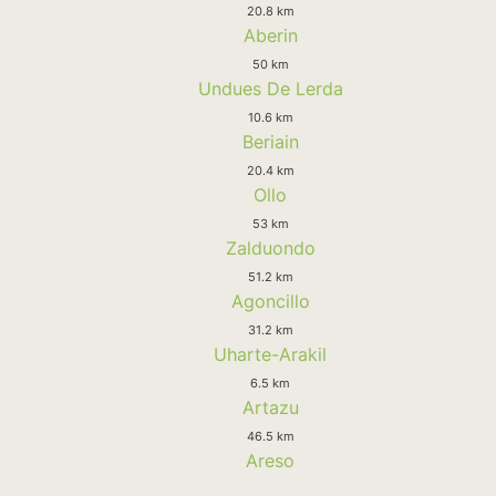
20.8 km
Aberin
50 km
Undues De Lerda
10.6 km
Beriain
20.4 km
Ollo
53 km
Zalduondo
51.2 km
Agoncillo
31.2 km
Uharte-Arakil
6.5 km
Artazu
46.5 km
Areso