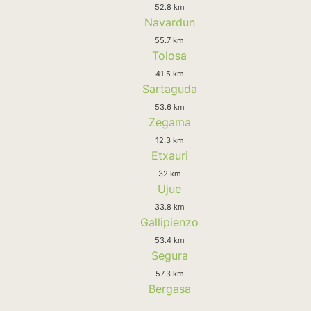
52.8 km
Navardun
55.7 km
Tolosa
41.5 km
Sartaguda
53.6 km
Zegama
12.3 km
Etxauri
32 km
Ujue
33.8 km
Gallipienzo
53.4 km
Segura
57.3 km
Bergasa