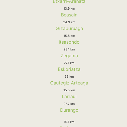
Etxarri-Aranatz
13.9 km
Beasain
24.9 km
Gizaburuaga
15.6 km
Itsasondo
23.1 km
Zegama
27.1 km
Eskoriatza
35 km
Gautegiz Arteaga
15.5 km
Larraul
27.7 km
Durango
19.1 km