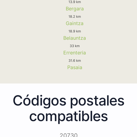
13.9 km
Bergara
18.2 km
Gaintza
18.9 km
Belauntza
33 km
Errenteria
31.6 km
Pasaia
Códigos postales
compatibles
20730