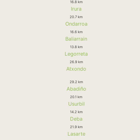
16.8 km
Irura
20.7 km
Ondarroa
16.6 km
Baliarrain
13.8 km
Legorreta
26.9 km
Atxondo
29.2 km
Abadiño
20.1 km
Usurbil
14.2 km
Deba
21.9 km
Lasarte