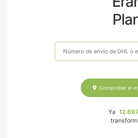
Era
Pla
Comprobar el e
Ya
12.697
transfor