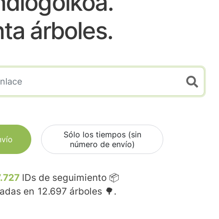
ndiogoikoa.
nta árboles.
Sólo los tiempos (sin
nvío
número de envío)
.727
IDs de seguimiento 📦
madas en
12.697
árboles 🌳.