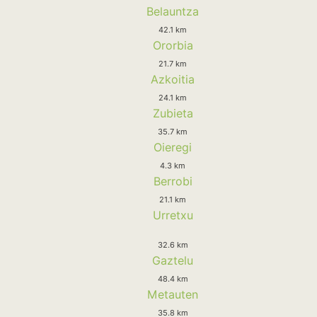
Belauntza
42.1 km
Ororbia
21.7 km
Azkoitia
24.1 km
Zubieta
35.7 km
Oieregi
4.3 km
Berrobi
21.1 km
Urretxu
32.6 km
Gaztelu
48.4 km
Metauten
35.8 km