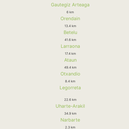
Gautegiz Arteaga
6 km
Orendain
13.4 km
Betelu
41.6 km
Larraona
17.4 km
Ataun
49.4 km
Otxandio
8.4 km
Legorreta
22.6 km
Uharte-Arakil
34.9 km
Narbarte
2.3 km