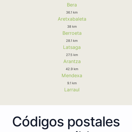
Bera
36.1 km
Aretxabaleta
38 km
Berroeta
28.1 km
Latsaga
27.5 km
Arantza
42.9 km
Mendexa
9.1 km
Larraul
Códigos postales