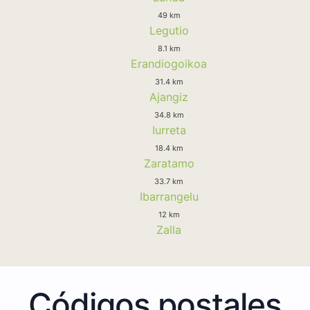
49 km
Legutio
8.1 km
Erandiogoikoa
31.4 km
Ajangiz
34.8 km
Iurreta
18.4 km
Zaratamo
33.7 km
Ibarrangelu
12 km
Zalla
Códigos postales