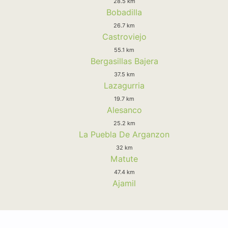
28.5 km
Bobadilla
26.7 km
Castroviejo
55.1 km
Bergasillas Bajera
37.5 km
Lazagurria
19.7 km
Alesanco
25.2 km
La Puebla De Arganzon
32 km
Matute
47.4 km
Ajamil