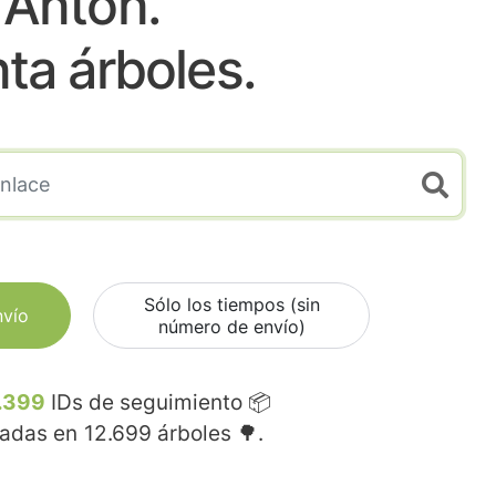
Anton.
nta árboles.
Sólo los tiempos (sin
nvío
número de envío)
.399
IDs de seguimiento 📦
madas en
12.699
árboles 🌳.