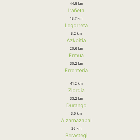
44.8 km
Irañeta
18.7 km
Legorreta
8.2 km
Azkoitia
20.6 km
Ermua
30.2 km
Errenteria
41.2 km
Ziordia
33.2 km
Durango
3.5 km
Aizarnazabal
26 km
Berastegi