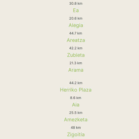
30.8 km
Ea
20.6 km
Alegia
44.7 km
Areatza
42.2 km
Zubieta
21.3 km
Arama
44.2 km
Herriko Plaza
8.6 km
Aia
25.5 km
Amezketa
48 km
Zigoitia