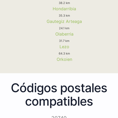
38.2 km
Hondarribia
35.3 km
Gautegiz Arteaga
24.1 km
Olaberria
31.7 km
Lezo
64.3 km
Orkoien
Códigos postales
compatibles