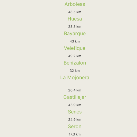
Arboleas
48.5 km
Huesa
28.8 km
Bayarque
43 km
Velefique
49.2 km
Benizalon
32 km
La Mojonera
20.4 km
Castillejar
43.9 km
Senes
24.9 km
Seron
17.3 km