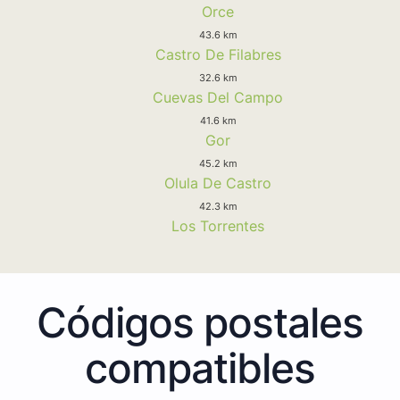
Orce
43.6 km
Castro De Filabres
32.6 km
Cuevas Del Campo
41.6 km
Gor
45.2 km
Olula De Castro
42.3 km
Los Torrentes
Códigos postales
compatibles