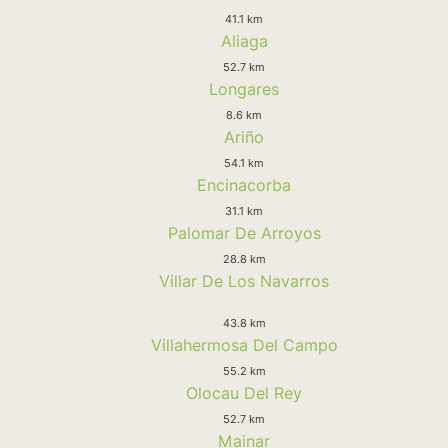
41.1 km
Aliaga
52.7 km
Longares
8.6 km
Ariño
54.1 km
Encinacorba
31.1 km
Palomar De Arroyos
28.8 km
Villar De Los Navarros
43.8 km
Villahermosa Del Campo
55.2 km
Olocau Del Rey
52.7 km
Mainar