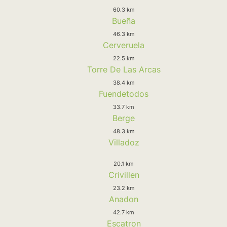
60.3 km
Bueña
46.3 km
Cerveruela
22.5 km
Torre De Las Arcas
38.4 km
Fuendetodos
33.7 km
Berge
48.3 km
Villadoz
20.1 km
Crivillen
23.2 km
Anadon
42.7 km
Escatron