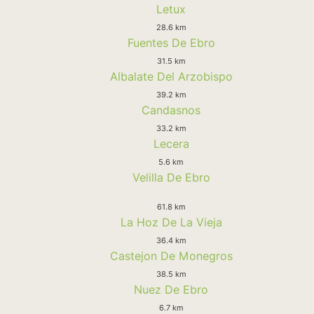
Letux
28.6 km
Fuentes De Ebro
31.5 km
Albalate Del Arzobispo
39.2 km
Candasnos
33.2 km
Lecera
5.6 km
Velilla De Ebro
61.8 km
La Hoz De La Vieja
36.4 km
Castejon De Monegros
38.5 km
Nuez De Ebro
6.7 km