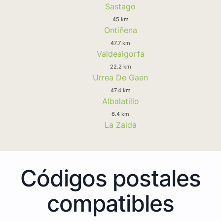
Sastago
45 km
Ontiñena
47.7 km
Valdealgorfa
22.2 km
Urrea De Gaen
47.4 km
Albalatillo
6.4 km
La Zaida
Códigos postales
compatibles