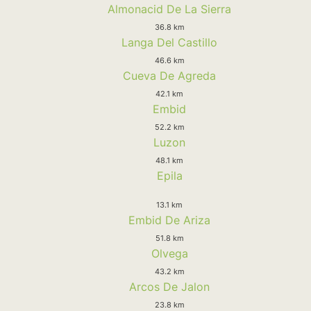
Almonacid De La Sierra
36.8 km
Langa Del Castillo
46.6 km
Cueva De Agreda
42.1 km
Embid
52.2 km
Luzon
48.1 km
Epila
13.1 km
Embid De Ariza
51.8 km
Olvega
43.2 km
Arcos De Jalon
23.8 km