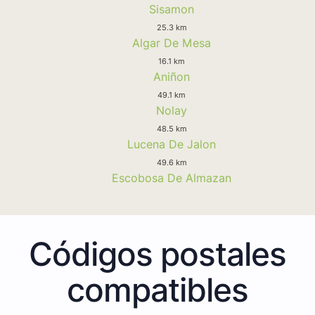
Sisamon
25.3 km
Algar De Mesa
16.1 km
Aniñon
49.1 km
Nolay
48.5 km
Lucena De Jalon
49.6 km
Escobosa De Almazan
Códigos postales
compatibles