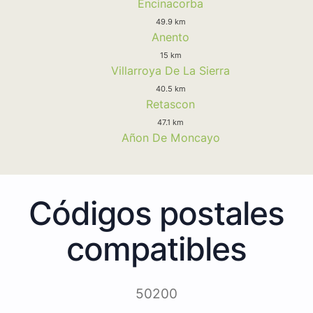
Encinacorba
49.9 km
Anento
15 km
Villarroya De La Sierra
40.5 km
Retascon
47.1 km
Añon De Moncayo
Códigos postales
compatibles
50200