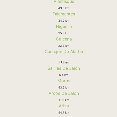
Alentisque
43.5 km
Talamantes
34.2 km
Niguella
35.3 km
Calcena
22.3 km
Castejon De Alarba
47.1 km
Salillas De Jalon
6.4 km
Moros
43.2 km
Arcos De Jalon
19.9 km
Ariza
44.7 km