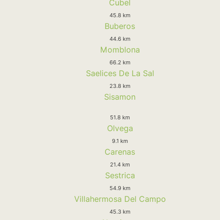
Cubel
45.8 km
Buberos
44.6 km
Momblona
66.2 km
Saelices De La Sal
23.8 km
Sisamon
51.8 km
Olvega
9.1 km
Carenas
21.4 km
Sestrica
54.9 km
Villahermosa Del Campo
45.3 km