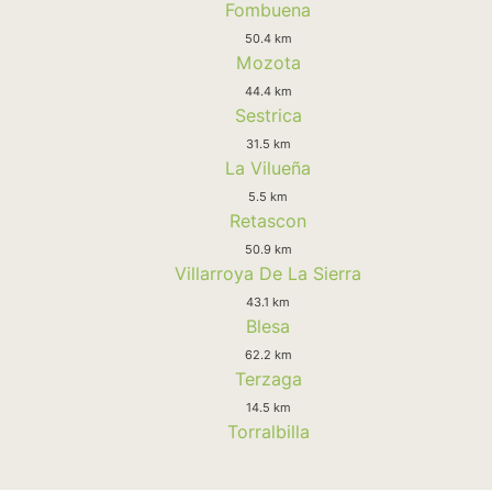
Fombuena
50.4 km
Mozota
44.4 km
Sestrica
31.5 km
La Vilueña
5.5 km
Retascon
50.9 km
Villarroya De La Sierra
43.1 km
Blesa
62.2 km
Terzaga
14.5 km
Torralbilla