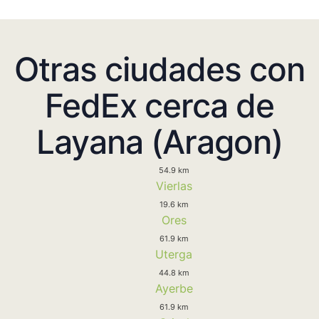
Otras ciudades con
FedEx cerca de
Layana (Aragon)
54.9 km
Vierlas
19.6 km
Ores
61.9 km
Uterga
44.8 km
Ayerbe
61.9 km