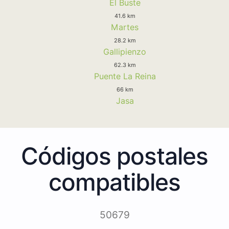
El Buste
41.6 km
Martes
28.2 km
Gallipienzo
62.3 km
Puente La Reina
66 km
Jasa
Códigos postales
compatibles
50679