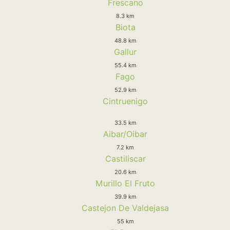
Frescano
8.3 km
Biota
48.8 km
Gallur
55.4 km
Fago
52.9 km
Cintruenigo
33.5 km
Aibar/Oibar
7.2 km
Castiliscar
20.6 km
Murillo El Fruto
39.9 km
Castejon De Valdejasa
55 km