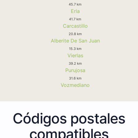
45.7 km
Erla
41.7 km
Carcastillo
20.8 km
Alberite De San Juan
15.3 km
Vierlas
39.2 km
Purujosa
31.6 km
Vozmediano
Códigos postales
compatibles