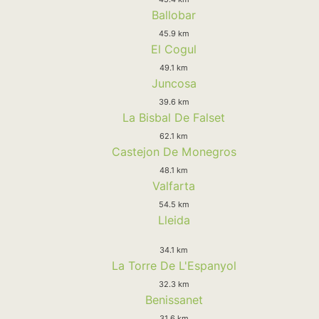
Ballobar
45.9 km
El Cogul
49.1 km
Juncosa
39.6 km
La Bisbal De Falset
62.1 km
Castejon De Monegros
48.1 km
Valfarta
54.5 km
Lleida
34.1 km
La Torre De L'Espanyol
32.3 km
Benissanet
31.6 km