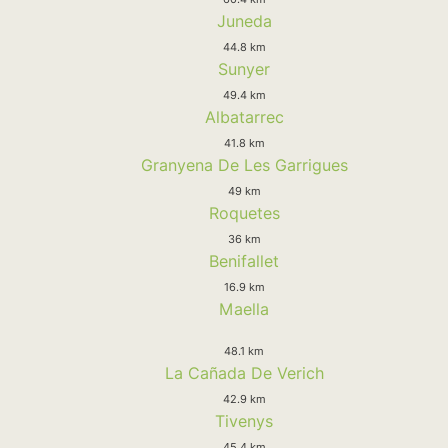
Juneda
44.8 km
Sunyer
49.4 km
Albatarrec
41.8 km
Granyena De Les Garrigues
49 km
Roquetes
36 km
Benifallet
16.9 km
Maella
48.1 km
La Cañada De Verich
42.9 km
Tivenys
45.4 km