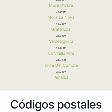
Mora D'Ebre
36.9 km
Mora La Nova
43.7 km
Gratallops
31.8 km
Valdealgorfa
44.8 km
La Vilella Alta
31.7 km
Torre Del Compte
37.2 km
Peñalba
Códigos postales