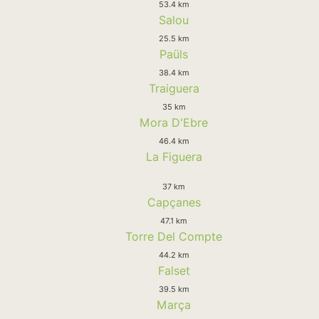
53.4 km
Salou
25.5 km
Paüls
38.4 km
Traiguera
35 km
Mora D'Ebre
46.4 km
La Figuera
37 km
Capçanes
47.1 km
Torre Del Compte
44.2 km
Falset
39.5 km
Marça