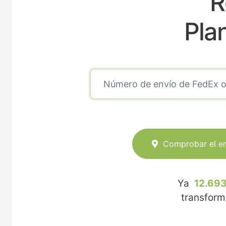
R
Pla
Comprobar el e
Ya
12.693
transfor