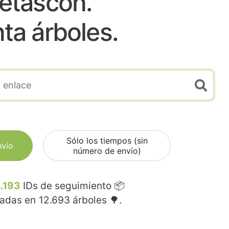
etascon.
nta árboles.
Sólo los tiempos (sin
nvío
número de envío)
.193
IDs de seguimiento 📦
madas en
12.693
árboles 🌳.