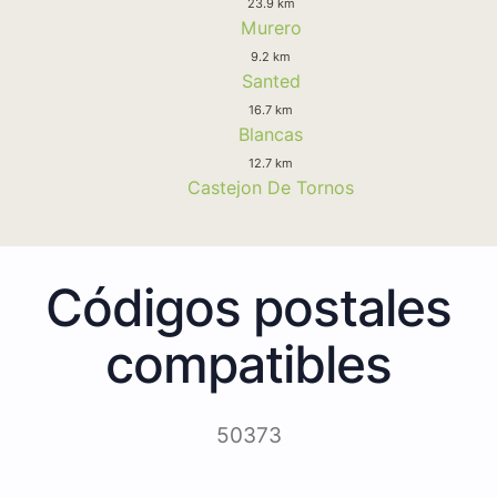
23.9 km
Murero
9.2 km
Santed
16.7 km
Blancas
12.7 km
Castejon De Tornos
Códigos postales
compatibles
50373