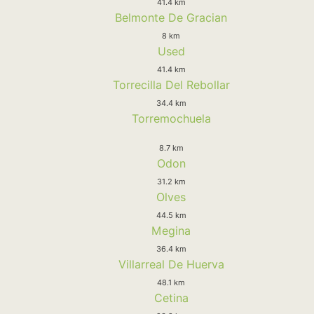
41.4 km
Belmonte De Gracian
8 km
Used
41.4 km
Torrecilla Del Rebollar
34.4 km
Torremochuela
8.7 km
Odon
31.2 km
Olves
44.5 km
Megina
36.4 km
Villarreal De Huerva
48.1 km
Cetina