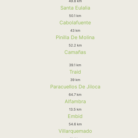
49.8 km
Santa Eulalia
50.1 km
Cabolafuente
43 km
Pinilla De Molina
52.2 km
Camañas
39.1 km
Traid
39 km
Paracuellos De Jiloca
64.7 km
Alfambra
13.5 km
Embid
54.6 km
Villarquemado