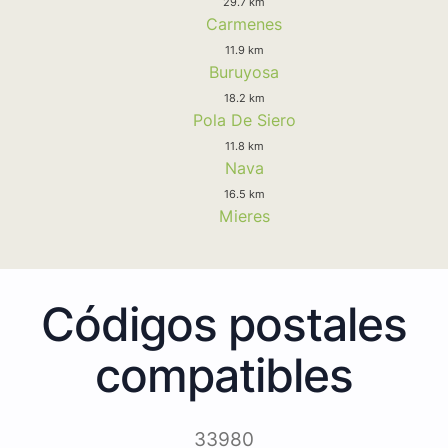
29.7 km
Carmenes
11.9 km
Buruyosa
18.2 km
Pola De Siero
11.8 km
Nava
16.5 km
Mieres
Códigos postales
compatibles
33980