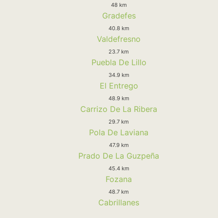
48 km
Gradefes
40.8 km
Valdefresno
23.7 km
Puebla De Lillo
34.9 km
El Entrego
48.9 km
Carrizo De La Ribera
29.7 km
Pola De Laviana
47.9 km
Prado De La Guzpeña
45.4 km
Fozana
48.7 km
Cabrillanes