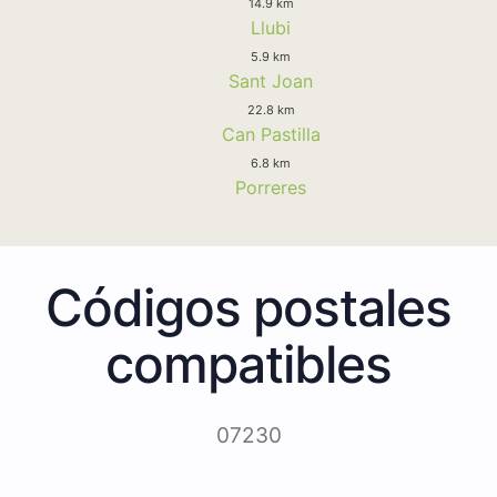
14.9 km
Llubi
5.9 km
Sant Joan
22.8 km
Can Pastilla
6.8 km
Porreres
Códigos postales
compatibles
07230