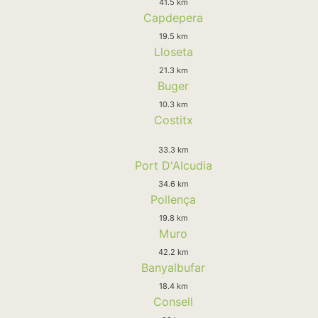
41.5 km
Capdepera
19.5 km
Lloseta
21.3 km
Buger
10.3 km
Costitx
33.3 km
Port D'Alcudia
34.6 km
Pollença
19.8 km
Muro
42.2 km
Banyalbufar
18.4 km
Consell