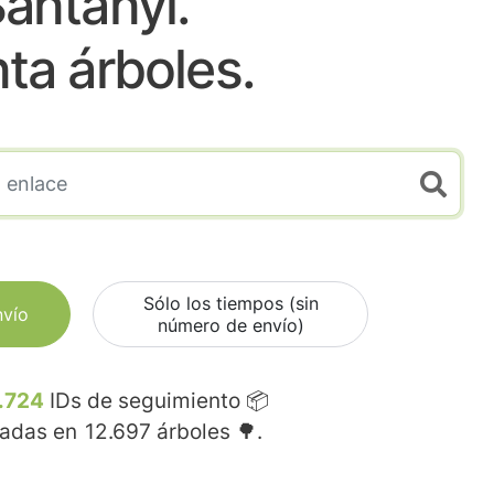
antanyi.
nta árboles.
Sólo los tiempos (sin
nvío
número de envío)
.724
IDs de seguimiento 📦
madas en
12.697
árboles 🌳.