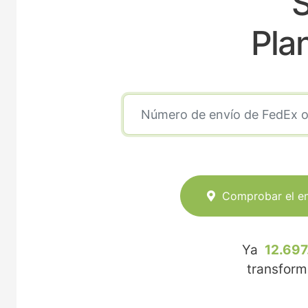
S
Pla
Comprobar el e
Ya
12.697
transfor