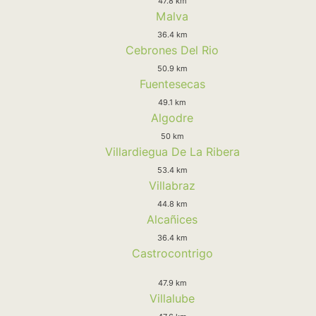
47.8 km
Malva
36.4 km
Cebrones Del Rio
50.9 km
Fuentesecas
49.1 km
Algodre
50 km
Villardiegua De La Ribera
53.4 km
Villabraz
44.8 km
Alcañices
36.4 km
Castrocontrigo
47.9 km
Villalube