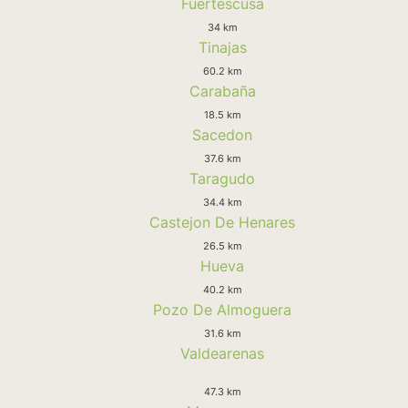
Fuertescusa
34 km
Tinajas
60.2 km
Carabaña
18.5 km
Sacedon
37.6 km
Taragudo
34.4 km
Castejon De Henares
26.5 km
Hueva
40.2 km
Pozo De Almoguera
31.6 km
Valdearenas
47.3 km