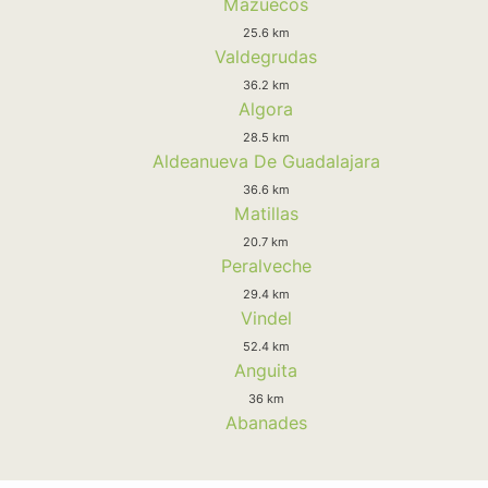
Mazuecos
25.6 km
Valdegrudas
36.2 km
Algora
28.5 km
Aldeanueva De Guadalajara
36.6 km
Matillas
20.7 km
Peralveche
29.4 km
Vindel
52.4 km
Anguita
36 km
Abanades