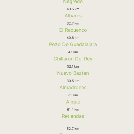
Negredo
43.5 km
Albares
32.7 km
El Recuenco
40.6 km
Pozo De Guadalajara
4.1 km
Chillaron Del Rey
52.1 km
Nuevo Baztan
30.5 km
Almadrones
7.5 km
Alique
61.4 km
Retiendas
52.7 km