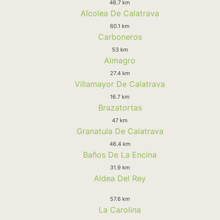
46.7 km
Alcolea De Calatrava
60.1 km
Carboneros
53 km
Almagro
27.4 km
Villamayor De Calatrava
16.7 km
Brazatortas
47 km
Granatula De Calatrava
46.4 km
Baños De La Encina
31.9 km
Aldea Del Rey
57.6 km
La Carolina