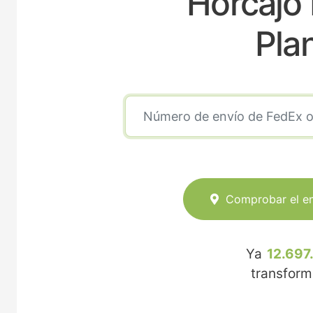
Horcajo
Pla
Comprobar el e
Ya
12.697
transfor