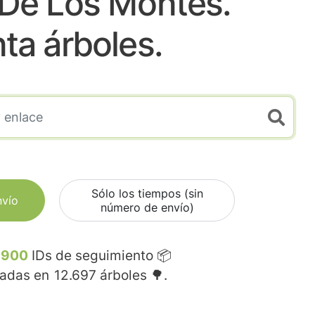
 De Los Montes.
nta árboles.
Sólo los tiempos (sin
nvío
número de envío)
.900
IDs de seguimiento 📦
madas en
12.697
árboles 🌳.