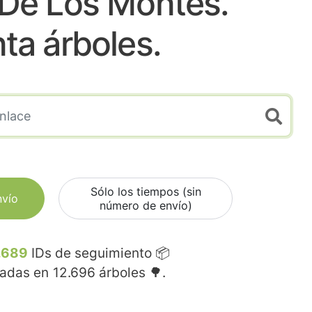
 De Los Montes.
nta árboles.
Sólo los tiempos (sin
nvío
número de envío)
.689
IDs de seguimiento 📦
madas en
12.696
árboles 🌳.