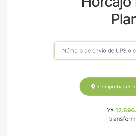
Horcajo
Pla
Comprobar el e
Ya
12.696
transfor