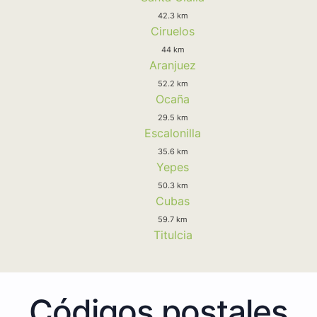
42.3 km
Ciruelos
44 km
Aranjuez
52.2 km
Ocaña
29.5 km
Escalonilla
35.6 km
Yepes
50.3 km
Cubas
59.7 km
Titulcia
Códigos postales