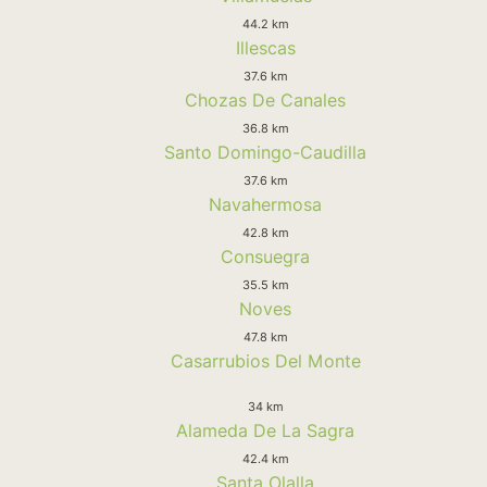
44.2 km
Illescas
37.6 km
Chozas De Canales
36.8 km
Santo Domingo-Caudilla
37.6 km
Navahermosa
42.8 km
Consuegra
35.5 km
Noves
47.8 km
Casarrubios Del Monte
34 km
Alameda De La Sagra
42.4 km
Santa Olalla