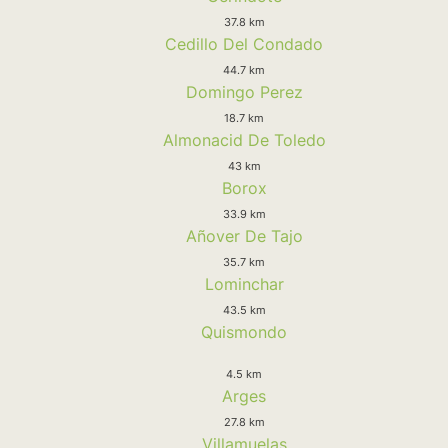
37.8 km
Cedillo Del Condado
44.7 km
Domingo Perez
18.7 km
Almonacid De Toledo
43 km
Borox
33.9 km
Añover De Tajo
35.7 km
Lominchar
43.5 km
Quismondo
4.5 km
Arges
27.8 km
Villamuelas