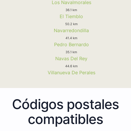
Los Navalmorales
36.1 km
El Tiemblo
50.2 km
Navarredondilla
41.4 km
Pedro Bernardo
35.1 km
Navas Del Rey
44.6 km
Villanueva De Perales
Códigos postales
compatibles