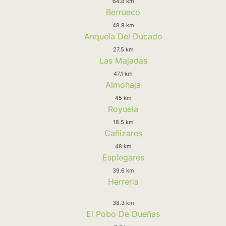
64.8 km
Berrueco
48.9 km
Anquela Del Ducado
27.5 km
Las Majadas
47.1 km
Almohaja
45 km
Royuela
18.5 km
Cañizares
48 km
Esplegares
39.6 km
Herreria
38.3 km
El Pobo De Dueñas