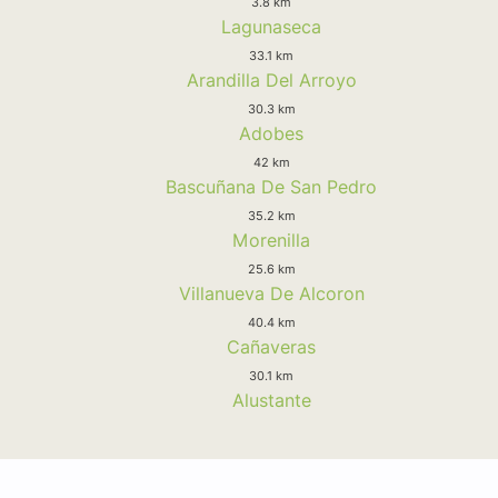
3.8 km
Lagunaseca
33.1 km
Arandilla Del Arroyo
30.3 km
Adobes
42 km
Bascuñana De San Pedro
35.2 km
Morenilla
25.6 km
Villanueva De Alcoron
40.4 km
Cañaveras
30.1 km
Alustante