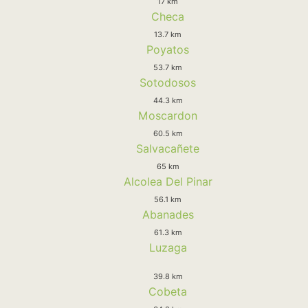
17 km
Checa
13.7 km
Poyatos
53.7 km
Sotodosos
44.3 km
Moscardon
60.5 km
Salvacañete
65 km
Alcolea Del Pinar
56.1 km
Abanades
61.3 km
Luzaga
39.8 km
Cobeta