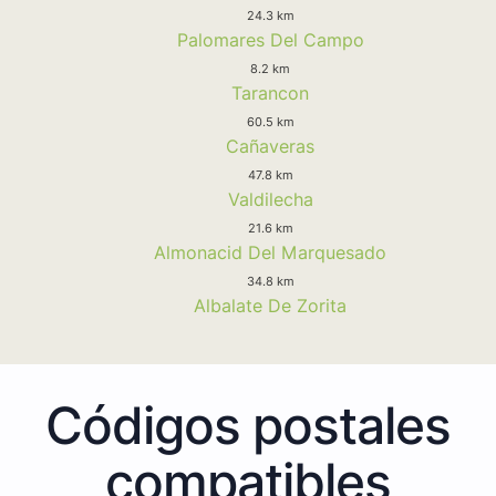
24.3 km
Palomares Del Campo
8.2 km
Tarancon
60.5 km
Cañaveras
47.8 km
Valdilecha
21.6 km
Almonacid Del Marquesado
34.8 km
Albalate De Zorita
Códigos postales
compatibles