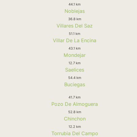
44.1 km
Noblejas
36.8 km
Villares Del Saz
51.1 km
Villar De La Encina
43.1 km
Mondejar
12.7 km
Saelices
54.4 km
Buciegas
41.7 km
Pozo De Almoguera
52.8 km
Chinchon
12.2 km
Torrubia Del Campo