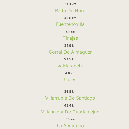
51.9 km
Rada De Haro
46.6 km
Fuentenovilla
49 km
Tinajas
34.8 km
Corral De Almaguer
34.5 km
Valdaracete
4.8 km
Ucles
36.8 km
Villarrubia De Santiago
43.4 km
Villanueva De Guadamejud
56 km
La Almarcha