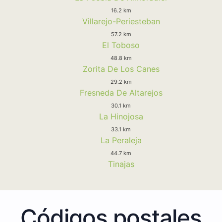
16.2 km
Villarejo-Periesteban
57.2 km
El Toboso
48.8 km
Zorita De Los Canes
29.2 km
Fresneda De Altarejos
30.1 km
La Hinojosa
33.1 km
La Peraleja
44.7 km
Tinajas
Códigos postales