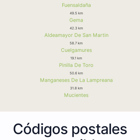
Fuensaldaña
49.5 km
Gema
42.3 km
Aldeamayor De San Martin
58.7 km
Cuelgamures
19.1 km
Pinilla De Toro
50.6 km
Manganeses De La Lampreana
31.8 km
Mucientes
Códigos postales