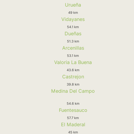
Urueña
49 km
Vidayanes
54.1 km
Dueñas
51.3 km
Arcenillas
53.1 km
Valoria La Buena
43.6 km
Castrejon
39.8 km
Medina Del Campo
54.6 km
Fuentesauco
57.7 km
El Maderal
45 km